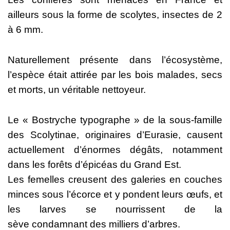
ailleurs
sous
la
forme
de
scolytes,
insectes
de
2
à
6
mm.
Naturellement
présente
dans
l’
écosystème,
l’espèce
était
attirée
par
les
bois
malades,
secs
et
morts,
un véritable
nettoyeur.
Le « Bostryche typographe » de la sous-famille
des Scolytinae,
originaires
d’Eurasie,
causent
actuellement
d’énormes
dégâts,
notamment
dans
les
forêts
d’épicéas
du
Grand
Est.
Les
femelles
creusent
des
galeries
en
couches
minces
sous
l’écorce
et
y
pondent
leurs
œufs,
et
les
larves
se
nourrissent
de
la
sève
condamnant
des
milliers
d’arbres.