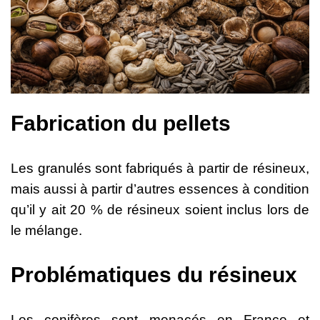
Fabrication du pellets
Les
granulés
sont
fabriqués
à
partir
de
résineux,
mais
aussi
à partir
d’autres
essences
à
condition
qu’il y ait
20
%
de
résineux
soient
inclus
lors
de
le mélange
.
Problématiques du résineux
Les
conifères
sont
menacés
en
France
et