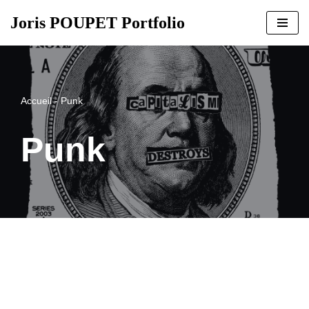
Joris POUPET Portfolio
Aller
au
contenu
Accueil
-
Punk
Punk