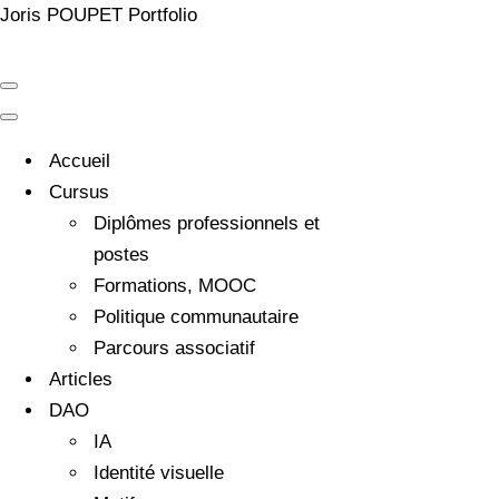
Joris POUPET Portfolio
Menu
de
Menu
navigation
de
navigation
Accueil
Cursus
Diplômes professionnels et
postes
Formations, MOOC
Politique communautaire
Parcours associatif
Articles
DAO
IA
Identité visuelle