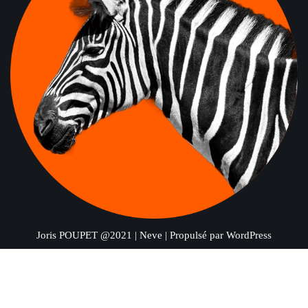
Joris POUPET @2021 | Neve
| Propulsé par
WordPress
Nous utilisons des cookies pour vous garantir la meilleure
expérience sur notre site web. Si vous continuez à utiliser ce site,
nous supposerons que vous en êtes satisfait.
OK
Non